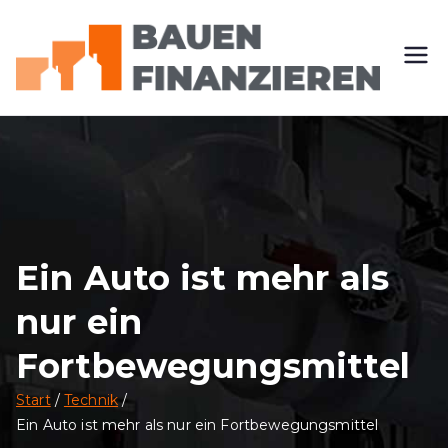
Zum
Inhalt
springen
B
Alles
rund
au
um
Finan
e
zieren
und
n-
Baue
Ein Auto ist mehr als
n
fi
nur ein
na
Fortbewegungsmittel
nz
Start
Technik
Ein Auto ist mehr als nur ein Fortbewegungsmittel
ie