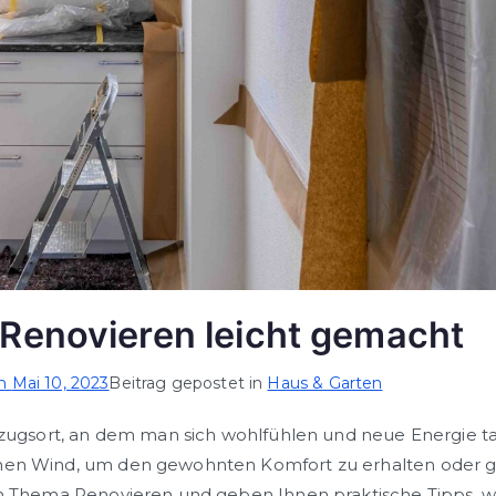
 Renovieren leicht gemacht
am
Mai 10, 2023
Beitrag gepostet in
Haus & Garten
ckzugsort, an dem man sich wohlfühlen und neue Energie t
hen Wind, um den gewohnten Komfort zu erhalten oder ga
m Thema Renovieren und geben Ihnen praktische Tipps, wie