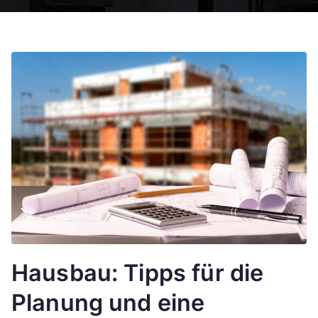
re
n.
n
et
Hausbau: Tipps für die
Planung und eine