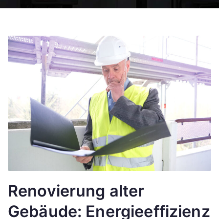
re
n.
n
et
Renovierung alter
Gebäude: Energieeffizienz